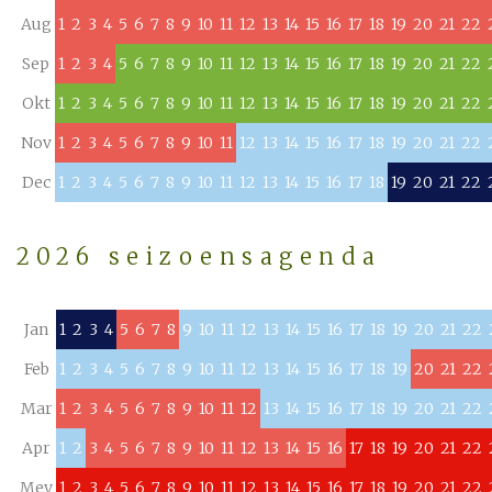
Aug
1
2
3
4
5
6
7
8
9
10
11
12
13
14
15
16
17
18
19
20
21
22
Sep
1
2
3
4
5
6
7
8
9
10
11
12
13
14
15
16
17
18
19
20
21
22
Okt
1
2
3
4
5
6
7
8
9
10
11
12
13
14
15
16
17
18
19
20
21
22
Nov
1
2
3
4
5
6
7
8
9
10
11
12
13
14
15
16
17
18
19
20
21
22
Dec
1
2
3
4
5
6
7
8
9
10
11
12
13
14
15
16
17
18
19
20
21
22
2026 seizoensagenda
Jan
1
2
3
4
5
6
7
8
9
10
11
12
13
14
15
16
17
18
19
20
21
22
Feb
1
2
3
4
5
6
7
8
9
10
11
12
13
14
15
16
17
18
19
20
21
22
Mar
1
2
3
4
5
6
7
8
9
10
11
12
13
14
15
16
17
18
19
20
21
22
Apr
1
2
3
4
5
6
7
8
9
10
11
12
13
14
15
16
17
18
19
20
21
22
Mey
1
2
3
4
5
6
7
8
9
10
11
12
13
14
15
16
17
18
19
20
21
22