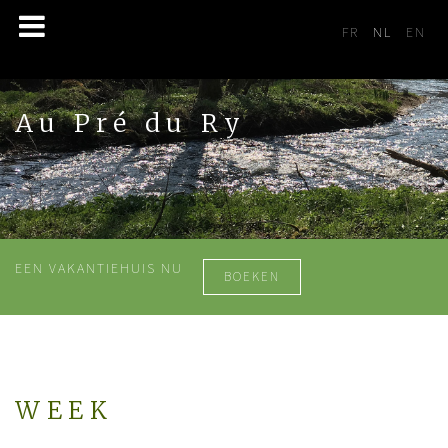
Selecteer de 
FR
NL
EN
Au Pré du Ry
EEN VAKANTIEHUIS NU
BOEKEN
WEEK