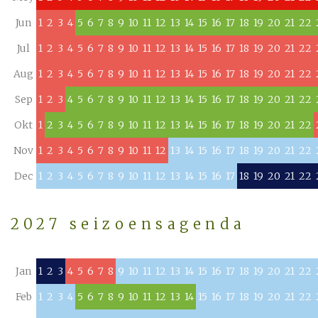
Jun
1
2
3
4
5
6
7
8
9
10
11
12
13
14
15
16
17
18
19
20
21
22
Jul
1
2
3
4
5
6
7
8
9
10
11
12
13
14
15
16
17
18
19
20
21
22
Aug
1
2
3
4
5
6
7
8
9
10
11
12
13
14
15
16
17
18
19
20
21
22
Sep
1
2
3
4
5
6
7
8
9
10
11
12
13
14
15
16
17
18
19
20
21
22
Okt
1
2
3
4
5
6
7
8
9
10
11
12
13
14
15
16
17
18
19
20
21
22
Nov
1
2
3
4
5
6
7
8
9
10
11
12
13
14
15
16
17
18
19
20
21
22
Dec
1
2
3
4
5
6
7
8
9
10
11
12
13
14
15
16
17
18
19
20
21
22
2027 seizoensagenda
Jan
1
2
3
4
5
6
7
8
9
10
11
12
13
14
15
16
17
18
19
20
21
22
Feb
1
2
3
4
5
6
7
8
9
10
11
12
13
14
15
16
17
18
19
20
21
22