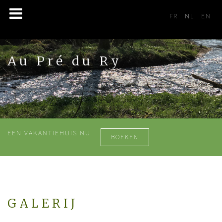
Selecteer de 
FR
NL
EN
Au Pré du Ry
EEN VAKANTIEHUIS NU
BOEKEN
GALERIJ