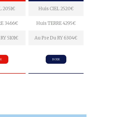
L 2051€
Huis CIEL 2520€
RE 3466€
Huis TERRE 4295€
 RY 5101€
Au Pre Du RY 6304€
K
BOEK