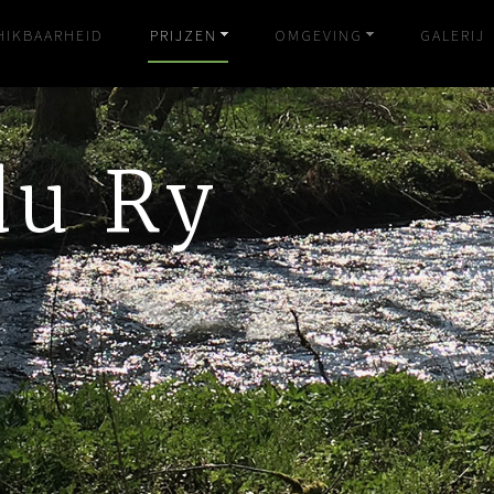
HIKBAARHEID
PRIJZEN
OMGEVING
GALERIJ
du Ry