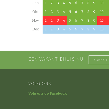
Sep
1
2
3
4
5
6
7
8
9
10
Okt
1
2
3
4
5
6
7
8
9
10
Nov
1
2
3
4
5
6
7
8
9
10
Dec
1
2
3
4
5
6
7
8
9
10
EEN VAKANTIEHUIS NU
BOEKEN
VOLG ONS
Volg ons op Facebook