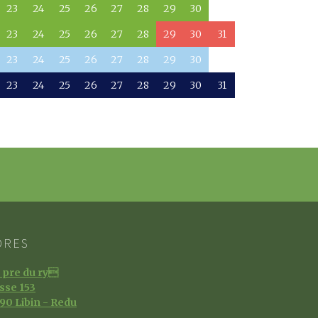
23
24
25
26
27
28
29
30
23
24
25
26
27
28
29
30
31
23
24
25
26
27
28
29
30
23
24
25
26
27
28
29
30
31
DRES
 pre du ry
sse 153
90 Libin - Redu