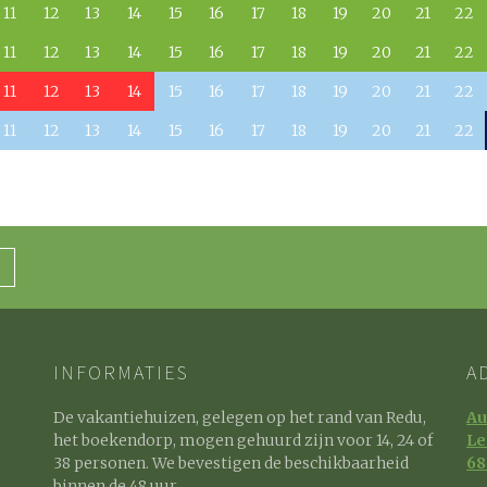
11
12
13
14
15
16
17
18
19
20
21
22
11
12
13
14
15
16
17
18
19
20
21
22
11
12
13
14
15
16
17
18
19
20
21
22
11
12
13
14
15
16
17
18
19
20
21
22
INFORMATIES
A
De vakantiehuizen, gelegen op het rand van Redu,
Au
het boekendorp, mogen gehuurd zijn voor 14, 24 of
Le
38 personen. We bevestigen de beschikbaarheid
68
binnen de 48 uur.