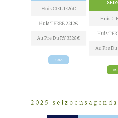
SEI
Huis CIEL 1326€
Huis CI
Huis TERRE 2212€
Huis TER
Au Pre Du RY 3328€
Au Pre Du
BOEK
BO
2025 seizoensagend