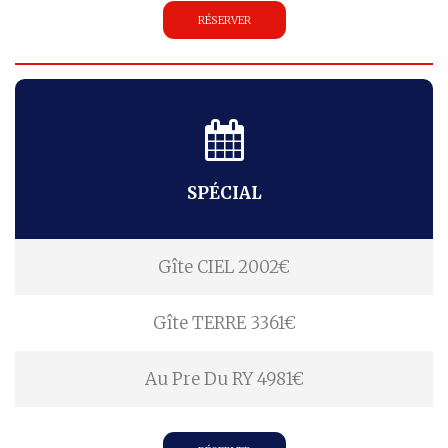
RÉSERVER
SPÉCIAL
Gîte CIEL 2002€
Gîte TERRE 3361€
Au Pre Du RY 4981€